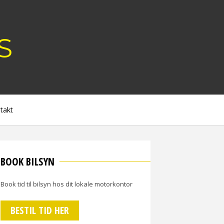
S
takt
BOOK BILSYN
Book tid til bilsyn hos dit lokale motorkontor
BESTIL TID HER