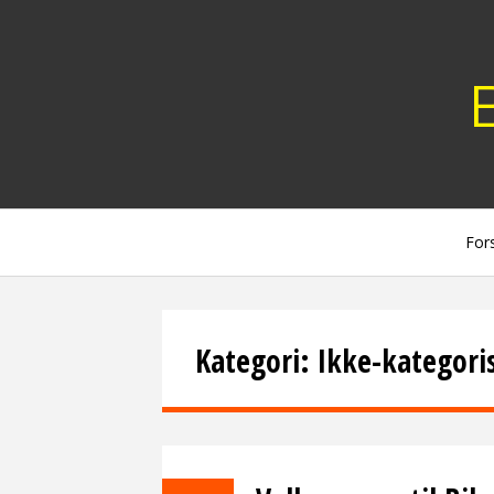
Skip
to
content
For
Kategori:
Ikke-kategori