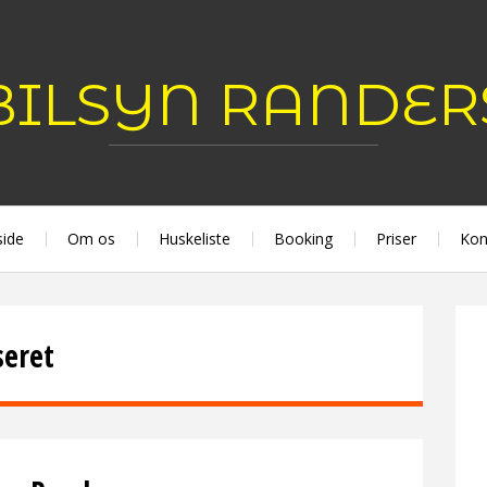
BILSYN RANDER
side
Om os
Huskeliste
Booking
Priser
Kon
seret